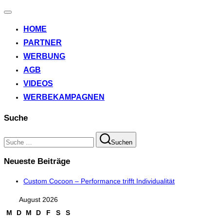
Navigation
umschalten
HOME
PARTNER
WERBUNG
AGB
VIDEOS
WERBEKAMPAGNEN
Suche
Suchen
Suchen
nach:
Neueste Beiträge
Custom Cocoon – Performance trifft Individualität
August 2026
M
D
M
D
F
S
S