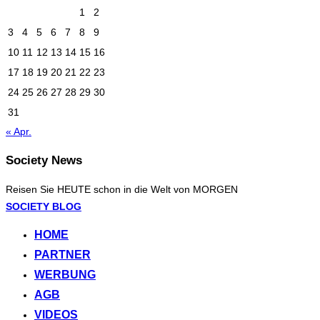
1
2
3
4
5
6
7
8
9
10
11
12
13
14
15
16
17
18
19
20
21
22
23
24
25
26
27
28
29
30
31
« Apr.
Society News
Reisen Sie HEUTE schon in die Welt von MORGEN
Zum
SOCIETY BLOG
Inhalt
HOME
springen
PARTNER
WERBUNG
AGB
VIDEOS