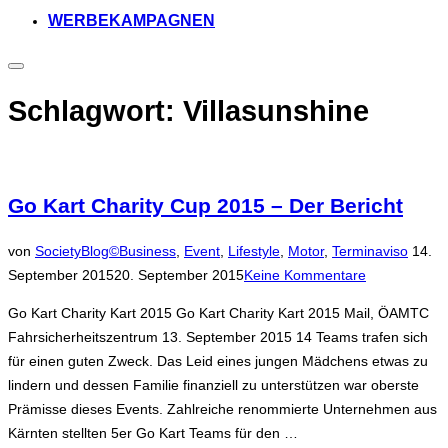
WERBEKAMPAGNEN
Seitenleiste
&
Navigation
Schlagwort:
Villasunshine
umschalten
Go Kart Charity Cup 2015 – Der Bericht
Veröffe
von
SocietyBlog©
Business
,
Event
,
Lifestyle
,
Motor
,
Terminaviso
14.
am
September 2015
20. September 2015
Keine Kommentare
Go Kart Charity Kart 2015 Go Kart Charity Kart 2015 Mail, ÖAMTC
Fahrsicherheitszentrum 13. September 2015 14 Teams trafen sich
für einen guten Zweck. Das Leid eines jungen Mädchens etwas zu
lindern und dessen Familie finanziell zu unterstützen war oberste
Prämisse dieses Events. Zahlreiche renommierte Unternehmen aus
Kärnten stellten 5er Go Kart Teams für den …