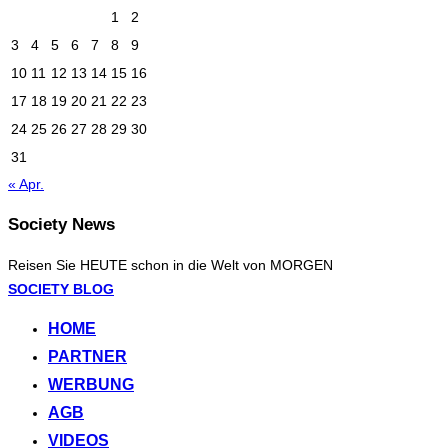
1
2
3
4
5
6
7
8
9
10
11
12
13
14
15
16
17
18
19
20
21
22
23
24
25
26
27
28
29
30
31
« Apr.
Society News
Reisen Sie HEUTE schon in die Welt von MORGEN
Zum
SOCIETY BLOG
Inhalt
HOME
springen
PARTNER
WERBUNG
AGB
VIDEOS