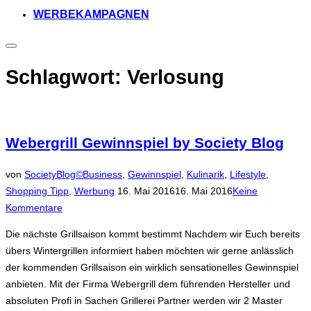
WERBEKAMPAGNEN
Seitenleiste
&
Navigation
Schlagwort:
Verlosung
umschalten
Webergrill Gewinnspiel by Society Blog
von
SocietyBlog©
Business
,
Gewinnspiel
,
Kulinarik
,
Lifestyle
,
Veröffentlicht
Shopping Tipp
,
Werbung
16. Mai 2016
16. Mai 2016
Keine
am
Kommentare
Die nächste Grillsaison kommt bestimmt Nachdem wir Euch bereits
übers Wintergrillen informiert haben möchten wir gerne anlässlich
der kommenden Grillsaison ein wirklich sensationelles Gewinnspiel
anbieten. Mit der Firma Webergrill dem führenden Hersteller und
absoluten Profi in Sachen Grillerei Partner werden wir 2 Master