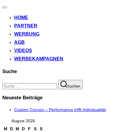
Navigation
umschalten
HOME
PARTNER
WERBUNG
AGB
VIDEOS
WERBEKAMPAGNEN
Suche
Suchen
Suchen
nach:
Neueste Beiträge
Custom Cocoon – Performance trifft Individualität
August 2026
M
D
M
D
F
S
S