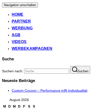
Navigation umschalten
HOME
PARTNER
WERBUNG
AGB
VIDEOS
WERBEKAMPAGNEN
Suche
Suchen nach:
Suchen
Neueste Beiträge
Custom Cocoon – Performance trifft Individualität
August 2026
M
D
M
D
F
S
S