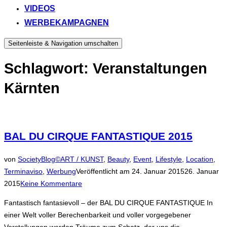
VIDEOS
WERBEKAMPAGNEN
Seitenleiste & Navigation umschalten
Schlagwort:
Veranstaltungen
Kärnten
BAL DU CIRQUE FANTASTIQUE 2015
von
SocietyBlog©
ART / KUNST
,
Beauty
,
Event
,
Lifestyle
,
Location
,
Terminaviso
,
Werbung
Veröffentlicht am
24. Januar 2015
26. Januar
2015
Keine Kommentare
Fantastisch fantasievoll – der BAL DU CIRQUE FANTASTIQUE In
einer Welt voller Berechenbarkeit und voller vorgegebener