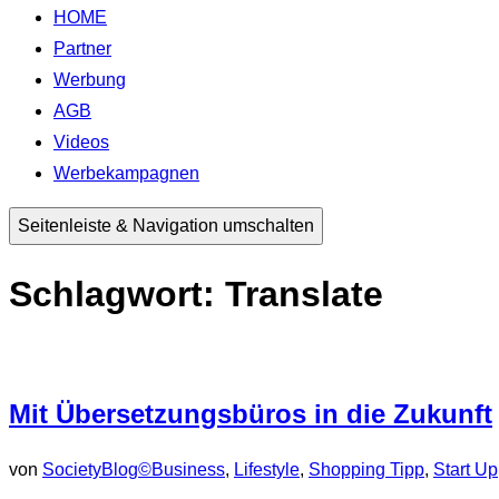
HOME
Partner
Werbung
AGB
Videos
Werbekampagnen
Seitenleiste & Navigation umschalten
Schlagwort:
Translate
Mit Übersetzungsbüros in die Zukunft
von
SocietyBlog©
Business
,
Lifestyle
,
Shopping Tipp
,
Start Up