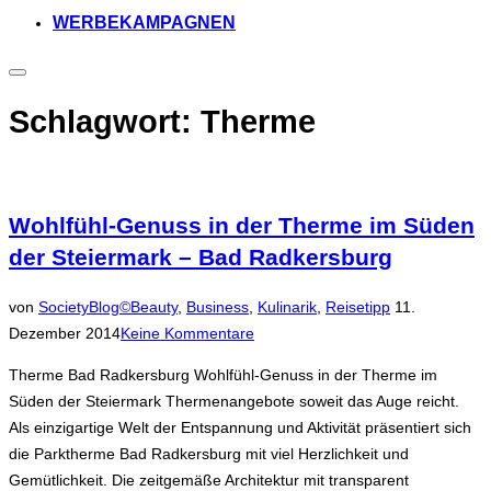
WERBEKAMPAGNEN
Seitenleiste
&
Navigation
Schlagwort:
Therme
umschalten
Wohlfühl-Genuss in der Therme im Süden
der Steiermark – Bad Radkersburg
Veröffentlicht
von
SocietyBlog©
Beauty
,
Business
,
Kulinarik
,
Reisetipp
11.
am
Dezember 2014
Keine Kommentare
Therme Bad Radkersburg Wohlfühl-Genuss in der Therme im
Süden der Steiermark Thermenangebote soweit das Auge reicht.
Als einzigartige Welt der Entspannung und Aktivität präsentiert sich
die Parktherme Bad Radkersburg mit viel Herzlichkeit und
Gemütlichkeit. Die zeitgemäße Architektur mit transparent