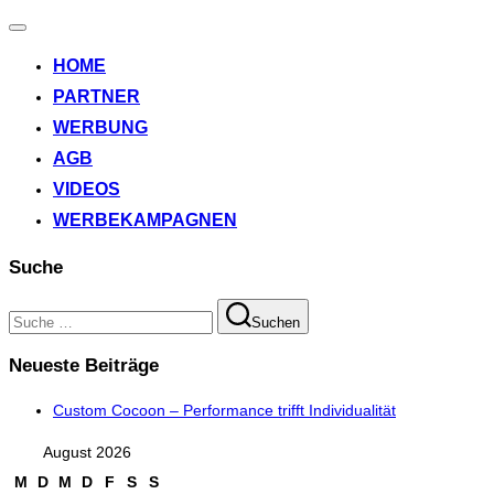
Navigation
umschalten
HOME
PARTNER
WERBUNG
AGB
VIDEOS
WERBEKAMPAGNEN
Suche
Suchen
Suchen
nach:
Neueste Beiträge
Custom Cocoon – Performance trifft Individualität
August 2026
M
D
M
D
F
S
S