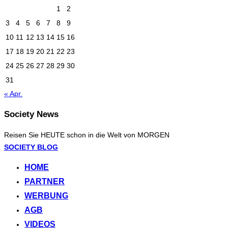
1
2
3
4
5
6
7
8
9
10
11
12
13
14
15
16
17
18
19
20
21
22
23
24
25
26
27
28
29
30
31
« Apr.
Society News
Reisen Sie HEUTE schon in die Welt von MORGEN
Zum
SOCIETY BLOG
Inhalt
HOME
springen
PARTNER
WERBUNG
AGB
VIDEOS