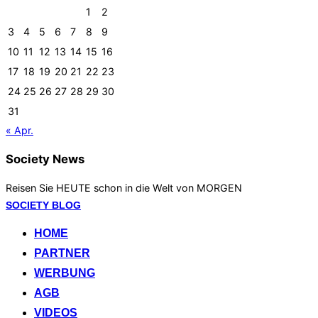
1
2
3
4
5
6
7
8
9
10
11
12
13
14
15
16
17
18
19
20
21
22
23
24
25
26
27
28
29
30
31
« Apr.
Society News
Reisen Sie HEUTE schon in die Welt von MORGEN
Zum
SOCIETY BLOG
Inhalt
HOME
springen
PARTNER
WERBUNG
AGB
VIDEOS