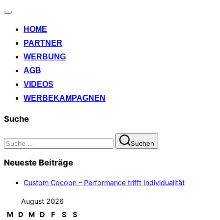
Navigation
umschalten
HOME
PARTNER
WERBUNG
AGB
VIDEOS
WERBEKAMPAGNEN
Suche
Suchen
Suchen
nach:
Neueste Beiträge
Custom Cocoon – Performance trifft Individualität
August 2026
M
D
M
D
F
S
S