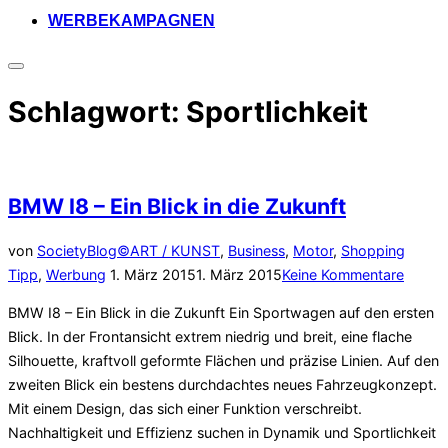
WERBEKAMPAGNEN
Seitenleiste
&
Schlagwort:
Sportlichkeit
Navigation
umschalten
BMW I8 – Ein Blick in die Zukunft
von
SocietyBlog©
ART / KUNST
,
Business
,
Motor
,
Shopping
Veröffentlicht
Tipp
,
Werbung
1. März 2015
1. März 2015
Keine Kommentare
am
BMW I8 – Ein Blick in die Zukunft Ein Sportwagen auf den ersten
Blick. In der Frontansicht extrem niedrig und breit, eine flache
Silhouette, kraftvoll geformte Flächen und präzise Linien. Auf den
zweiten Blick ein bestens durchdachtes neues Fahrzeugkonzept.
Mit einem Design, das sich einer Funktion verschreibt.
Nachhaltigkeit und Effizienz suchen in Dynamik und Sportlichkeit