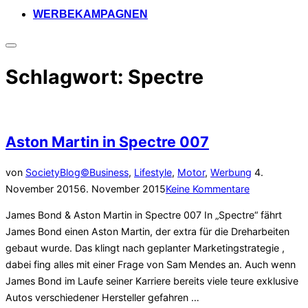
WERBEKAMPAGNEN
Seitenleiste
&
Schlagwort:
Spectre
Navigation
umschalten
Aston Martin in Spectre 007
Veröffentlich
von
SocietyBlog©
Business
,
Lifestyle
,
Motor
,
Werbung
4.
am
November 2015
6. November 2015
Keine Kommentare
James Bond & Aston Martin in Spectre 007 In „Spectre“ fährt
James Bond einen Aston Martin, der extra für die Dreharbeiten
gebaut wurde. Das klingt nach geplanter Marketingstrategie ,
dabei fing alles mit einer Frage von Sam Mendes an. Auch wenn
James Bond im Laufe seiner Karriere bereits viele teure exklusive
Autos verschiedener Hersteller gefahren …