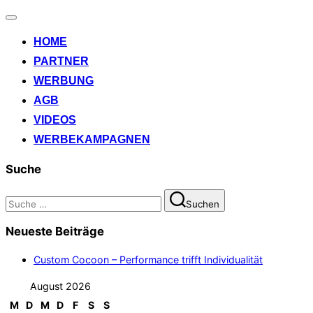
Navigation
umschalten
HOME
PARTNER
WERBUNG
AGB
VIDEOS
WERBEKAMPAGNEN
Suche
Suchen
Suchen
nach:
Neueste Beiträge
Custom Cocoon – Performance trifft Individualität
August 2026
M
D
M
D
F
S
S