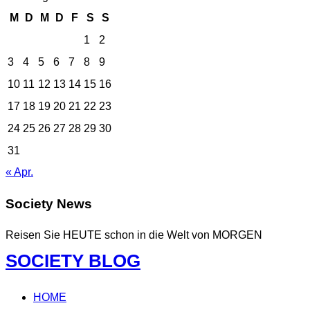
M
D
M
D
F
S
S
1
2
3
4
5
6
7
8
9
10
11
12
13
14
15
16
17
18
19
20
21
22
23
24
25
26
27
28
29
30
31
« Apr.
Society News
Reisen Sie HEUTE schon in die Welt von MORGEN
Zum
SOCIETY BLOG
Inhalt
springen
HOME