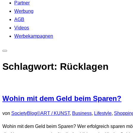
Partner
Werbung
AGB
Videos
Werbekampagnen
Seitenleiste
&
Schlagwort:
Rücklagen
Navigation
umschalten
Wohin mit dem Geld beim Sparen?
von
SocietyBlog©
ART / KUNST
,
Business
,
Lifestyle
,
Shopping
Wohin mit dem Geld beim Sparen? Wer erfolgreich sparen möchte