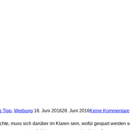
Veröffentlicht
 Tipp
,
Werbung
18. Juni 2016
28. Juni 2016
Keine Kommentare
am
, muss sich darüber im Klaren sein, wofür gespart werden soll.