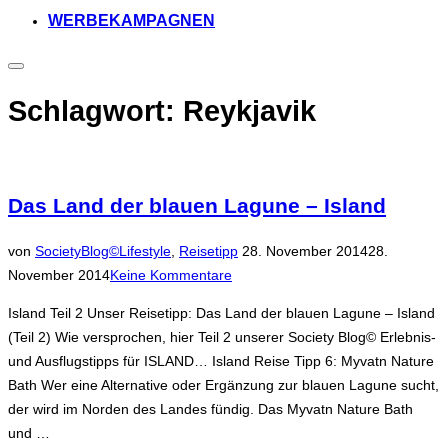
WERBEKAMPAGNEN
Seitenleiste
&
Navigation
Schlagwort:
Reykjavik
umschalten
Das Land der blauen Lagune – Island
Veröffentlicht
von
SocietyBlog©
Lifestyle
,
Reisetipp
28. November 2014
28.
am
November 2014
Keine Kommentare
Island Teil 2 Unser Reisetipp: Das Land der blauen Lagune – Island
(Teil 2) Wie versprochen, hier Teil 2 unserer Society Blog© Erlebnis-
und Ausflugstipps für ISLAND… Island Reise Tipp 6: Myvatn Nature
Bath Wer eine Alternative oder Ergänzung zur blauen Lagune sucht,
der wird im Norden des Landes fündig. Das Myvatn Nature Bath
und …