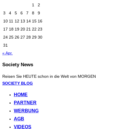
1
2
3
4
5
6
7
8
9
10
11
12
13
14
15
16
17
18
19
20
21
22
23
24
25
26
27
28
29
30
31
« Apr.
Society News
Reisen Sie HEUTE schon in die Welt von MORGEN
Zum
SOCIETY BLOG
Inhalt
HOME
springen
PARTNER
WERBUNG
AGB
VIDEOS