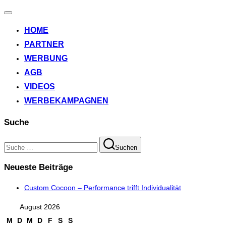
Navigation
umschalten
HOME
PARTNER
WERBUNG
AGB
VIDEOS
WERBEKAMPAGNEN
Suche
Suchen
Suchen
nach:
Neueste Beiträge
Custom Cocoon – Performance trifft Individualität
August 2026
M
D
M
D
F
S
S