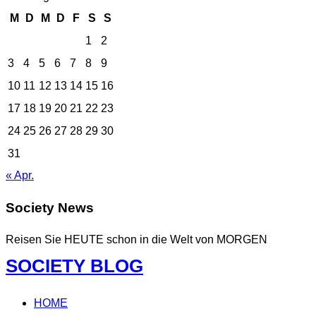
M
D
M
D
F
S
S
1
2
3
4
5
6
7
8
9
10
11
12
13
14
15
16
17
18
19
20
21
22
23
24
25
26
27
28
29
30
31
« Apr.
Society News
Reisen Sie HEUTE schon in die Welt von MORGEN
Zum
SOCIETY BLOG
Inhalt
springen
HOME