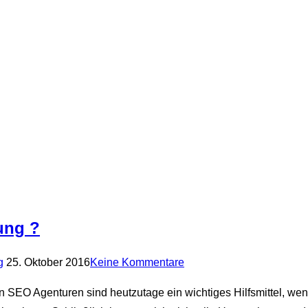
ung ?
Veröffentlicht
g
25. Oktober 2016
Keine Kommentare
am
n SEO Agenturen sind heutzutage ein wichtiges Hilfsmittel, we