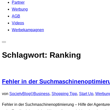
Partner
Werbung
AGB
Videos
Werbekampagnen
Seitenleiste
&
Schlagwort:
Ranking
Navigation
umschalten
Fehler in der Suchmaschinenoptimier
von
SocietyBlog©
Business
,
Shopping Tipp
,
Start Up
,
Werbun
Fehler in der Suchmaschinenoptimierung – Hilfe der Agenture