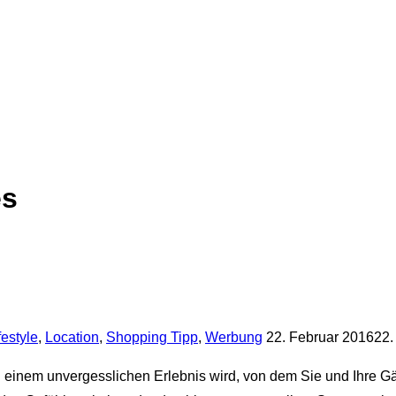
es
Veröffentlicht
festyle
,
Location
,
Shopping Tipp
,
Werbung
22. Februar 2016
22.
am
einem unvergesslichen Erlebnis wird, von dem Sie und Ihre G