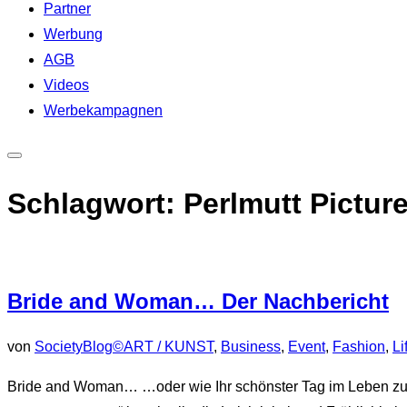
Partner
Werbung
AGB
Videos
Werbekampagnen
Seitenleiste
&
Schlagwort:
Perlmutt Pictur
Navigation
umschalten
Bride and Woman… Der Nachbericht
von
SocietyBlog©
ART / KUNST
,
Business
,
Event
,
Fashion
,
Li
Bride and Woman… …oder wie Ihr schönster Tag im Leben zu 