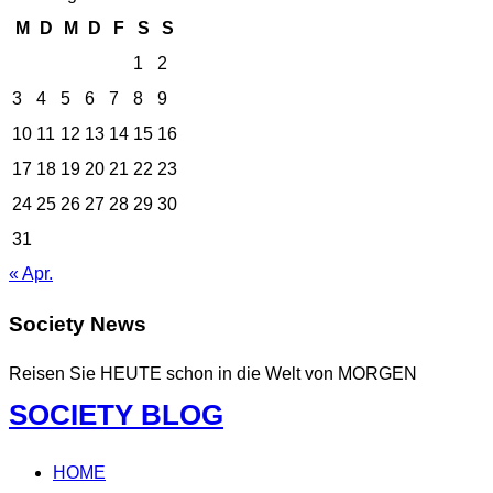
M
D
M
D
F
S
S
1
2
3
4
5
6
7
8
9
10
11
12
13
14
15
16
17
18
19
20
21
22
23
24
25
26
27
28
29
30
31
« Apr.
Society News
Reisen Sie HEUTE schon in die Welt von MORGEN
Zum
SOCIETY BLOG
Inhalt
springen
HOME