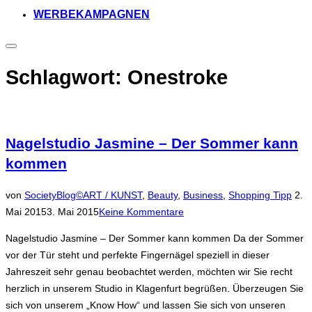
WERBEKAMPAGNEN
Seitenleiste
&
Navigation
Schlagwort:
Onestroke
umschalten
Nagelstudio Jasmine – Der Sommer kann
kommen
Veröf
von
SocietyBlog©
ART / KUNST
,
Beauty
,
Business
,
Shopping Tipp
2.
am
Mai 2015
3. Mai 2015
Keine Kommentare
Nagelstudio Jasmine – Der Sommer kann kommen Da der Sommer
vor der Tür steht und perfekte Fingernägel speziell in dieser
Jahreszeit sehr genau beobachtet werden, möchten wir Sie recht
herzlich in unserem Studio in Klagenfurt begrüßen. Überzeugen Sie
sich von unserem „Know How“ und lassen Sie sich von unseren