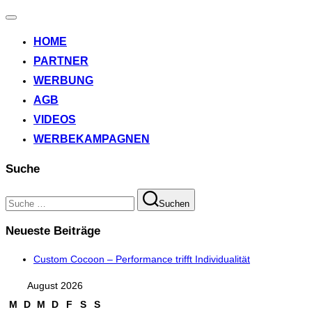
Navigation
umschalten
HOME
PARTNER
WERBUNG
AGB
VIDEOS
WERBEKAMPAGNEN
Suche
Suchen
Suchen
nach:
Neueste Beiträge
Custom Cocoon – Performance trifft Individualität
August 2026
M
D
M
D
F
S
S