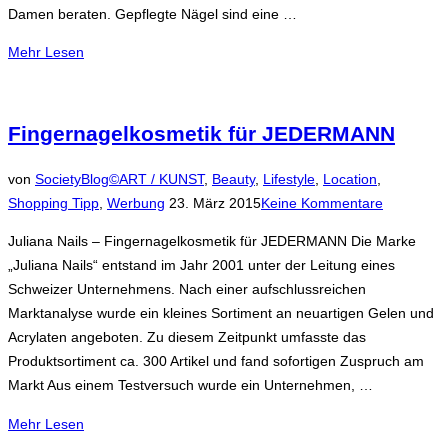
Damen beraten. Gepflegte Nägel sind eine …
über
Mehr
Lesen
„Nagelstudio
Jasmine
–
Fingernagelkosmetik für JEDERMANN
Der
Sommer
von
SocietyBlog©
ART / KUNST
,
Beauty
,
Lifestyle
,
Location
,
kann
Veröffentlicht
Shopping Tipp
,
Werbung
23. März 2015
Keine Kommentare
kommen“
am
Juliana Nails – Fingernagelkosmetik für JEDERMANN Die Marke
„Juliana Nails“ entstand im Jahr 2001 unter der Leitung eines
Schweizer Unternehmens. Nach einer aufschlussreichen
Marktanalyse wurde ein kleines Sortiment an neuartigen Gelen und
Acrylaten angeboten. Zu diesem Zeitpunkt umfasste das
Produktsortiment ca. 300 Artikel und fand sofortigen Zuspruch am
Markt Aus einem Testversuch wurde ein Unternehmen, …
über
Mehr
Lesen
„Fingernagelkosmetik