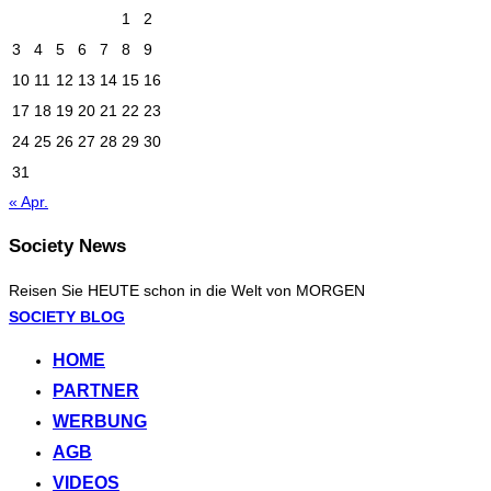
1
2
3
4
5
6
7
8
9
10
11
12
13
14
15
16
17
18
19
20
21
22
23
24
25
26
27
28
29
30
31
« Apr.
Society News
Reisen Sie HEUTE schon in die Welt von MORGEN
Zum
SOCIETY BLOG
Inhalt
HOME
springen
PARTNER
WERBUNG
AGB
VIDEOS