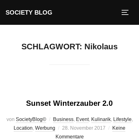
Zum
SOCIETY BLOG
Inhalt
SEIT
springen
SCHLAGWORT:
Nikolaus
Sunset Winterzauber 2.0
von
SocietyBlog©
Business
,
Event
,
Kulinarik
,
Lifestyle
,
Veröffentlicht
Location
,
Werbung
28. November 2017
Keine
am
Kommentare