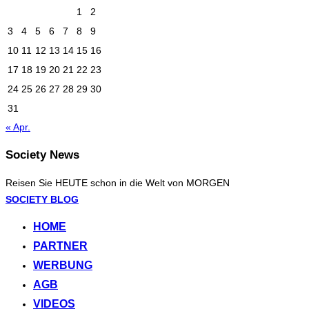
1
2
3
4
5
6
7
8
9
10
11
12
13
14
15
16
17
18
19
20
21
22
23
24
25
26
27
28
29
30
31
« Apr.
Society News
Reisen Sie HEUTE schon in die Welt von MORGEN
Zum
SOCIETY BLOG
Inhalt
HOME
springen
PARTNER
WERBUNG
AGB
VIDEOS