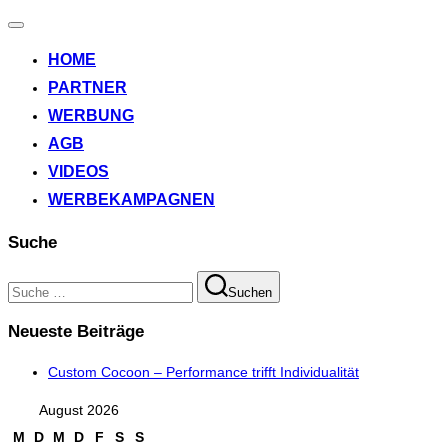
Navigation
umschalten
HOME
PARTNER
WERBUNG
AGB
VIDEOS
WERBEKAMPAGNEN
Suche
Suchen
Suchen
nach:
Neueste Beiträge
Custom Cocoon – Performance trifft Individualität
August 2026
M
D
M
D
F
S
S