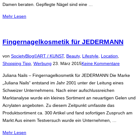
Damen beraten. Gepflegte Nägel sind eine …
über
Mehr
Lesen
„Nagelstudio
Jasmine
–
Fingernagelkosmetik für JEDERMANN
Der
Sommer
von
SocietyBlog©
ART / KUNST
,
Beauty
,
Lifestyle
,
Location
,
kann
Veröffentlicht
Shopping Tipp
,
Werbung
23. März 2015
Keine Kommentare
kommen“
am
Juliana Nails – Fingernagelkosmetik für JEDERMANN Die Marke
„Juliana Nails“ entstand im Jahr 2001 unter der Leitung eines
Schweizer Unternehmens. Nach einer aufschlussreichen
Marktanalyse wurde ein kleines Sortiment an neuartigen Gelen und
Acrylaten angeboten. Zu diesem Zeitpunkt umfasste das
Produktsortiment ca. 300 Artikel und fand sofortigen Zuspruch am
Markt Aus einem Testversuch wurde ein Unternehmen, …
über
Mehr
Lesen
„Fingernagelkosmetik