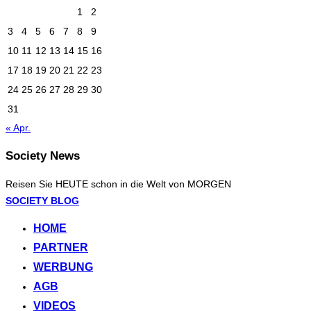
1
2
3
4
5
6
7
8
9
10
11
12
13
14
15
16
17
18
19
20
21
22
23
24
25
26
27
28
29
30
31
« Apr.
Society News
Reisen Sie HEUTE schon in die Welt von MORGEN
Zum
SOCIETY BLOG
Inhalt
HOME
springen
PARTNER
WERBUNG
AGB
VIDEOS