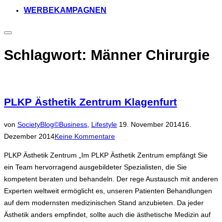
WERBEKAMPAGNEN
Seitenleiste
&
Navigation
Schlagwort:
Männer Chirurgie
umschalten
PLKP Ästhetik Zentrum Klagenfurt
Veröffentlicht
von
SocietyBlog©
Business
,
Lifestyle
19. November 2014
16.
am
Dezember 2014
Keine Kommentare
PLKP Ästhetik Zentrum „Im PLKP Ästhetik Zentrum empfängt Sie
ein Team hervorragend ausgebildeter Spezialisten, die Sie
kompetent beraten und behandeln. Der rege Austausch mit anderen
Experten weltweit ermöglicht es, unseren Patienten Behandlungen
auf dem modernsten medizinischen Stand anzubieten. Da jeder
Ästhetik anders empfindet, sollte auch die ästhetische Medizin auf