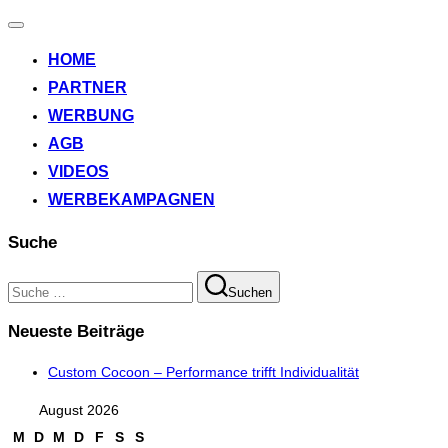
Navigation
umschalten
HOME
PARTNER
WERBUNG
AGB
VIDEOS
WERBEKAMPAGNEN
Suche
Suchen
Suchen
nach:
Neueste Beiträge
Custom Cocoon – Performance trifft Individualität
August 2026
M
D
M
D
F
S
S