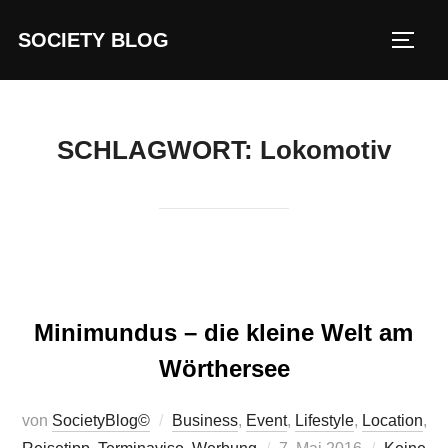
Zum
SOCIETY BLOG
Inhalt
SEIT
springen
SCHLAGWORT:
Lokomotiv
Minimundus – die kleine Welt am
Wörthersee
von
SocietyBlog©
Business
,
Event
,
Lifestyle
,
Location
,
Veröffentlicht