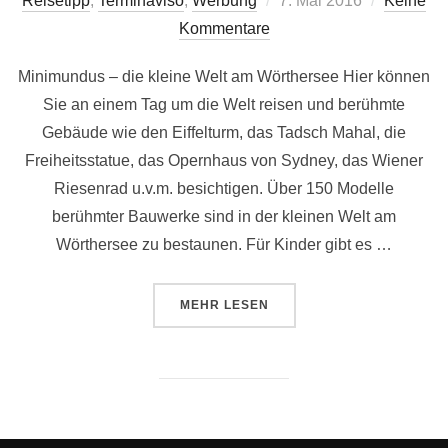
Reisetipp
,
Terminaviso
,
Werbung
7. Mai 2016
Keine
am
Kommentare
Minimundus – die kleine Welt am Wörthersee Hier können
Sie an einem Tag um die Welt reisen und berühmte
Gebäude wie den Eiffelturm, das Tadsch Mahal, die
Freiheitsstatue, das Opernhaus von Sydney, das Wiener
Riesenrad u.v.m. besichtigen. Über 150 Modelle
berühmter Bauwerke sind in der kleinen Welt am
Wörthersee zu bestaunen. Für Kinder gibt es …
ÜBER „MINIMUNDUS – DIE KLEI
MEHR
LESEN