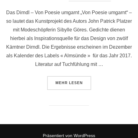
Das Dirndl – Von Poesie umgarnt „Von Poesie umgarnt“ –
so lautet das Kunstprojekt des Autors John Patrick Platzer
mit Modeschöpferin Sibylle Göres. Gedichte dienen
hierbei als Inspirationsquelle für das Design von zwölf
Kärntner Dirndl. Die Ergebnisse erscheinen im Dezember
als Kalender des Labels « Almsünde » für das Jahr 2017.
Literatur auf Tuchfühlung mit …
ÜBER „DAS DIRNDL – VON POES
MEHR
LESEN
Präsentiert von WordPress