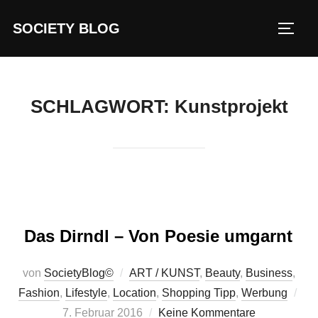
Zum
SOCIETY BLOG
Inhalt
SEIT
springen
SCHLAGWORT:
Kunstprojekt
Das Dirndl – Von Poesie umgarnt
von
SocietyBlog©
ART / KUNST
,
Beauty
,
Business
,
Verö
Fashion
,
Lifestyle
,
Location
,
Shopping Tipp
,
Werbung
am
7. Februar 2016
Keine Kommentare