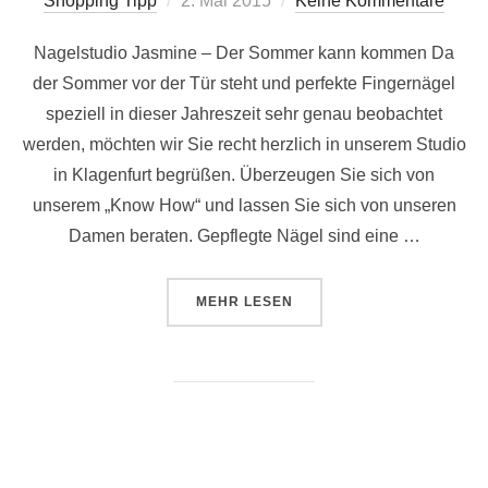
Shopping Tipp
2. Mai 2015
Keine Kommentare
am
Nagelstudio Jasmine – Der Sommer kann kommen Da
der Sommer vor der Tür steht und perfekte Fingernägel
speziell in dieser Jahreszeit sehr genau beobachtet
werden, möchten wir Sie recht herzlich in unserem Studio
in Klagenfurt begrüßen. Überzeugen Sie sich von
unserem „Know How“ und lassen Sie sich von unseren
Damen beraten. Gepflegte Nägel sind eine …
ÜBER „NAGELSTUDIO JASMINE 
MEHR
LESEN