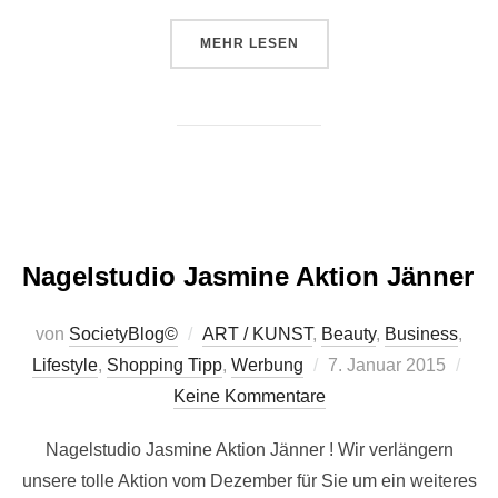
ÜBER „FINGERNAGELKOSMETIK
MEHR
LESEN
Nagelstudio Jasmine Aktion Jänner
von
SocietyBlog©
ART / KUNST
,
Beauty
,
Business
,
Veröffentlicht
Lifestyle
,
Shopping Tipp
,
Werbung
7. Januar 2015
am
Keine Kommentare
Nagelstudio Jasmine Aktion Jänner ! Wir verlängern
unsere tolle Aktion vom Dezember für Sie um ein weiteres