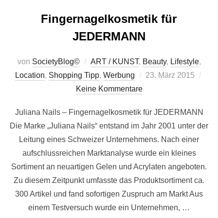
Fingernagelkosmetik für
JEDERMANN
von
SocietyBlog©
ART / KUNST
,
Beauty
,
Lifestyle
,
Veröffentlicht
Location
,
Shopping Tipp
,
Werbung
23. März 2015
am
Keine Kommentare
Juliana Nails – Fingernagelkosmetik für JEDERMANN
Die Marke „Juliana Nails“ entstand im Jahr 2001 unter der
Leitung eines Schweizer Unternehmens. Nach einer
aufschlussreichen Marktanalyse wurde ein kleines
Sortiment an neuartigen Gelen und Acrylaten angeboten.
Zu diesem Zeitpunkt umfasste das Produktsortiment ca.
300 Artikel und fand sofortigen Zuspruch am Markt Aus
einem Testversuch wurde ein Unternehmen, …