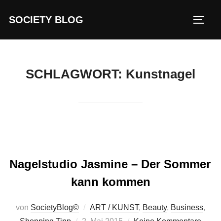
Zum
SOCIETY BLOG
Inhalt
SEIT
springen
SCHLAGWORT:
Kunstnagel
Nagelstudio Jasmine – Der Sommer
kann kommen
von
SocietyBlog©
ART / KUNST
,
Beauty
,
Business
,
Veröffentlicht