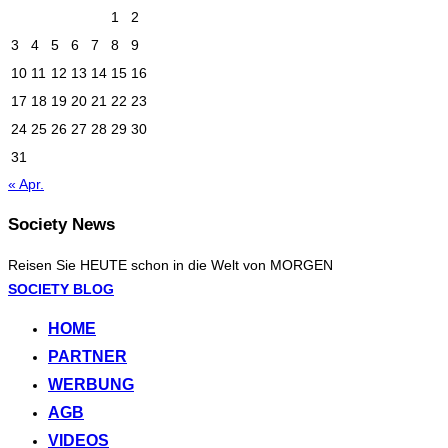
1
2
3
4
5
6
7
8
9
10
11
12
13
14
15
16
17
18
19
20
21
22
23
24
25
26
27
28
29
30
31
« Apr.
Society News
Reisen Sie HEUTE schon in die Welt von MORGEN
Zum
SOCIETY BLOG
Inhalt
HOME
springen
PARTNER
WERBUNG
AGB
VIDEOS