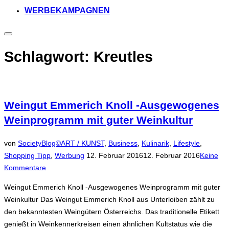
WERBEKAMPAGNEN
Seitenleiste
&
Navigation
Schlagwort:
Kreutles
umschalten
Weingut Emmerich Knoll -Ausgewogenes
Weinprogramm mit guter Weinkultur
von
SocietyBlog©
ART / KUNST
,
Business
,
Kulinarik
,
Lifestyle
,
Veröffentlicht
Shopping Tipp
,
Werbung
12. Februar 2016
12. Februar 2016
Keine
am
Kommentare
Weingut Emmerich Knoll -Ausgewogenes Weinprogramm mit guter
Weinkultur Das Weingut Emmerich Knoll aus Unterloiben zählt zu
den bekanntesten Weingütern Österreichs. Das traditionelle Etikett
genießt in Weinkennerkreisen einen ähnlichen Kultstatus wie die