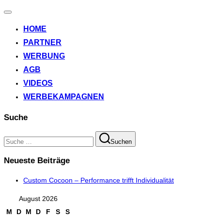
Navigation
umschalten
HOME
PARTNER
WERBUNG
AGB
VIDEOS
WERBEKAMPAGNEN
Suche
Suchen
Suchen
nach:
Neueste Beiträge
Custom Cocoon – Performance trifft Individualität
August 2026
M
D
M
D
F
S
S