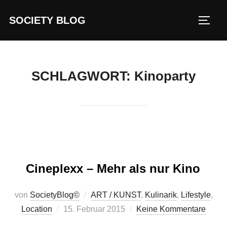
Zum
SOCIETY BLOG
Inhalt
SEIT
springen
SCHLAGWORT:
Kinoparty
Cineplexx – Mehr als nur Kino
von
SocietyBlog©
ART / KUNST
,
Kulinarik
,
Lifestyle
,
Veröffentlicht
Location
15. Februar 2015
Keine Kommentare
am