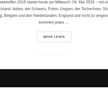
reffen 2016 startet heute am Mittwoch, 04. Mai 2016 – mit viel
schland, Italien, der Schweiz, Polen, Ungarn, der Tschechien, S
rg, Belgien und den Niederlanden, England und nicht zu vergess
kommen jedes …
ÜBER „WÖRTHERSEE GTI TREFFE
MEHR
LESEN