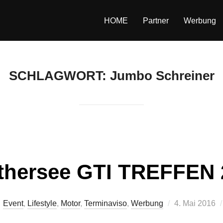
HOME
Partner
Werbung
SCHLAGWORT:
Jumbo Schreiner
thersee GTI TREFFEN 
Veröffentlicht
Event
,
Lifestyle
,
Motor
,
Terminaviso
,
Werbung
4. Mai 2016
am