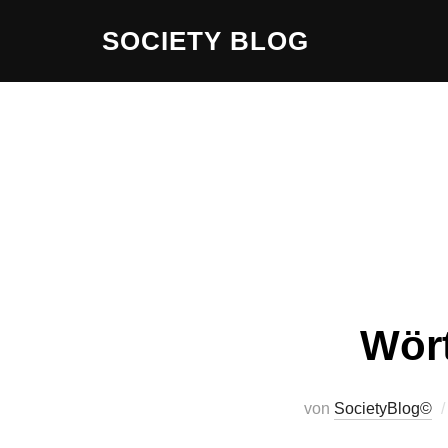
Zum
SOCIETY BLOG
Inhalt
springen
Wör
von
SocietyBlog©