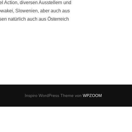
 Action, diversen Ausstellern und
lowakei, Slowenien, aber auch aus
en natürlich auch aus Österreich
N 2016“
Inspiro WordPress Theme von
WPZOOM