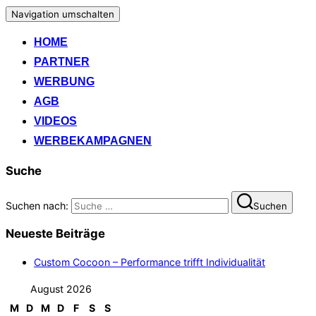
Navigation umschalten
HOME
PARTNER
WERBUNG
AGB
VIDEOS
WERBEKAMPAGNEN
Suche
Suchen nach:
Suchen
Neueste Beiträge
Custom Cocoon – Performance trifft Individualität
August 2026
M
D
M
D
F
S
S