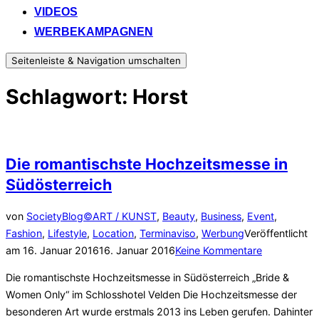
VIDEOS
WERBEKAMPAGNEN
Seitenleiste & Navigation umschalten
Schlagwort:
Horst
Die romantischste Hochzeitsmesse in
Südösterreich
von
SocietyBlog©
ART / KUNST
,
Beauty
,
Business
,
Event
,
Fashion
,
Lifestyle
,
Location
,
Terminaviso
,
Werbung
Veröffentlicht
am
16. Januar 2016
16. Januar 2016
Keine Kommentare
Die romantischste Hochzeitsmesse in Südösterreich „Bride &
Women Only“ im Schlosshotel Velden Die Hochzeitsmesse der
besonderen Art wurde erstmals 2013 ins Leben gerufen. Dahinter