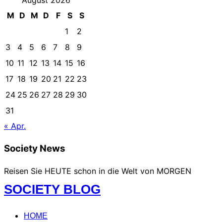
M
D
M
D
F
S
S
1
2
3
4
5
6
7
8
9
10
11
12
13
14
15
16
17
18
19
20
21
22
23
24
25
26
27
28
29
30
31
« Apr.
Society News
Reisen Sie HEUTE schon in die Welt von MORGEN
Zum
SOCIETY BLOG
Inhalt
springen
HOME