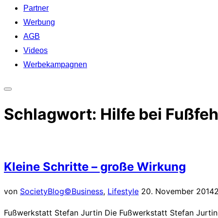
Partner
Werbung
AGB
Videos
Werbekampagnen
Seitenleiste
&
Schlagwort:
Hilfe bei Fußfe
Navigation
umschalten
Kleine Schritte – große Wirkung
Veröffentlicht
von
SocietyBlog©
Business
,
Lifestyle
20. November 2014
am
Fußwerkstatt Stefan Jurtin Die Fußwerkstatt Stefan Jurti