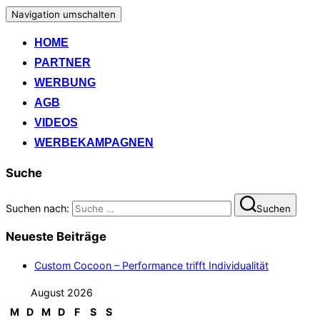
Navigation umschalten
HOME
PARTNER
WERBUNG
AGB
VIDEOS
WERBEKAMPAGNEN
Suche
Suchen nach:
Suchen
Neueste Beiträge
Custom Cocoon – Performance trifft Individualität
August 2026
M
D
M
D
F
S
S