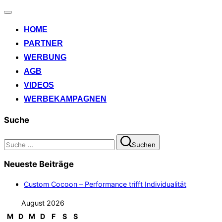
Navigation
umschalten
HOME
PARTNER
WERBUNG
AGB
VIDEOS
WERBEKAMPAGNEN
Suche
Suchen
Suchen
nach:
Neueste Beiträge
Custom Cocoon – Performance trifft Individualität
August 2026
M
D
M
D
F
S
S