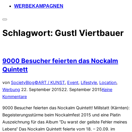
WERBEKAMPAGNEN
Seitenleiste
&
Schlagwort:
Gustl Viertbauer
Navigation
umschalten
9000 Besucher feierten das Nockalm
Quintett
von
SocietyBlog©
ART / KUNST
,
Event
,
Lifestyle
,
Location
,
Veröffentlicht
Werbung
22. September 2015
22. September 2015
Keine
am
Kommentare
9000 Besucher feierten das Nockalm Quintett! Millstatt (Kärnten):
Begeisterungsstürme beim Nockalmfest 2015 und eine Platin
Auszeichnung für das Album “Du warst der geilste Fehler meines
Lebens“ Das Nockalm Quintett feierte vom 18. – 20.09. im