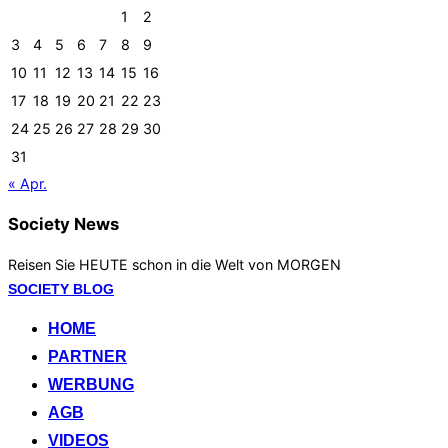
1
2
3
4
5
6
7
8
9
10
11
12
13
14
15
16
17
18
19
20
21
22
23
24
25
26
27
28
29
30
31
« Apr.
Society News
Reisen Sie HEUTE schon in die Welt von MORGEN
Zum
SOCIETY BLOG
Inhalt
HOME
springen
PARTNER
WERBUNG
AGB
VIDEOS