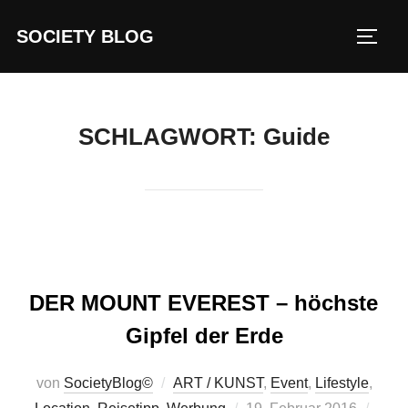
Zum
SOCIETY BLOG
Inhalt
SEIT
springen
SCHLAGWORT:
Guide
DER MOUNT EVEREST – höchste
Gipfel der Erde
von
SocietyBlog©
ART / KUNST
,
Event
,
Lifestyle
,
Veröffentlicht