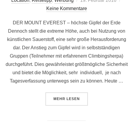
Location
,
Reisetipp
,
Werbung
19. Februar 2016
am
Keine Kommentare
DER MOUNT EVEREST – höchste Gipfel der Erde
Dennoch stellt die extreme Höhe, auch bei Nutzung von
künstlichen Sauerstoff, eine sehr große Herausforderung
dar. Der Anstieg zum Gipfel wird in selbstständigen
Gruppen (Teilnehmer mit erfahrenem Climbingsherpa)
durchgeführt. Dies gewährleistet größtmögliche Sicherheit
und bietet die Möglichkeit, sehr individuell, je nach
Tagesverfassung unterwegs sein zu können. Heute …
ÜBER „DER MOUNT EVEREST – H
MEHR
LESEN