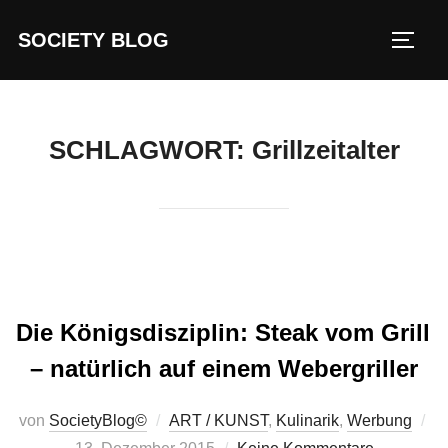
Zum
SOCIETY BLOG
Inhalt
SEIT
springen
SCHLAGWORT:
Grillzeitalter
Die Königsdisziplin: Steak vom Grill
– natürlich auf einem Webergriller
von
SocietyBlog©
ART / KUNST
,
Kulinarik
,
Werbung
Veröffentlicht