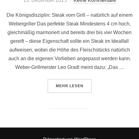
13. Dezember 2015
Keine Kommentare
am
Die Königsdisziplin: Steak vom Grill – natürlich auf einem
Webergriller Das perfekte Steak Mindestens 4 cm hoch,
gleichmäßig marmoriert und bereits drei bis vier Wochen
gereift – diese Eigenschaft sollte ein Steak im Idealfall
aufweisen, wobei die Höhe des Fleischstücks natürlich
auch an die eigenen Vorlieben angepasst werden kann.
Weber-Grillmeister Leo Gradl meint dazu: „Das …
ÜBER „DIE KÖNIGSDISZIPLIN: S
MEHR
LESEN