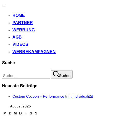
Navigation
umschalten
HOME
PARTNER
WERBUNG
AGB
VIDEOS
WERBEKAMPAGNEN
Suche
Suchen
Suchen
nach:
Neueste Beiträge
Custom Cocoon – Performance trifft Individualität
August 2026
M
D
M
D
F
S
S