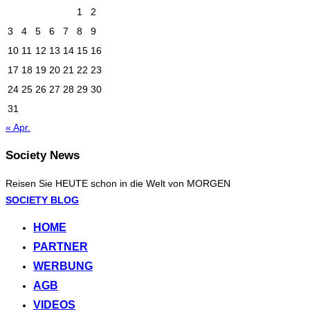
1
2
3
4
5
6
7
8
9
10
11
12
13
14
15
16
17
18
19
20
21
22
23
24
25
26
27
28
29
30
31
« Apr.
Society News
Reisen Sie HEUTE schon in die Welt von MORGEN
Zum
SOCIETY BLOG
Inhalt
HOME
springen
PARTNER
WERBUNG
AGB
VIDEOS