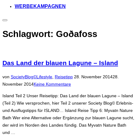
WERBEKAMPAGNEN
Seitenleiste
&
Navigation
Schlagwort:
Goðafoss
umschalten
Das Land der blauen Lagune – Island
Veröffentlicht
von
SocietyBlog©
Lifestyle
,
Reisetipp
28. November 2014
28.
am
November 2014
Keine Kommentare
Island Teil 2 Unser Reisetipp: Das Land der blauen Lagune – Island
(Teil 2) Wie versprochen, hier Teil 2 unserer Society Blog© Erlebnis-
und Ausflugstipps für ISLAND… Island Reise Tipp 6: Myvatn Nature
Bath Wer eine Alternative oder Ergänzung zur blauen Lagune sucht,
der wird im Norden des Landes fündig. Das Myvatn Nature Bath
und …