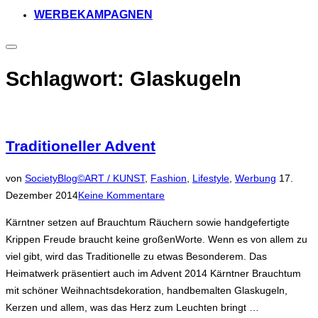
WERBEKAMPAGNEN
Seitenleiste
&
Navigation
Schlagwort:
Glaskugeln
umschalten
Traditioneller Advent
Veröffentl
von
SocietyBlog©
ART / KUNST
,
Fashion
,
Lifestyle
,
Werbung
17.
am
Dezember 2014
Keine Kommentare
Kärntner setzen auf Brauchtum Räuchern sowie handgefertigte
Krippen Freude braucht keine großenWorte. Wenn es von allem zu
viel gibt, wird das Traditionelle zu etwas Besonderem. Das
Heimatwerk präsentiert auch im Advent 2014 Kärntner Brauchtum
mit schöner Weihnachtsdekoration, handbemalten Glaskugeln,
Kerzen und allem, was das Herz zum Leuchten bringt …