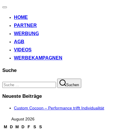
Navigation
umschalten
HOME
PARTNER
WERBUNG
AGB
VIDEOS
WERBEKAMPAGNEN
Suche
Suchen
Suchen
nach:
Neueste Beiträge
Custom Cocoon – Performance trifft Individualität
August 2026
M
D
M
D
F
S
S