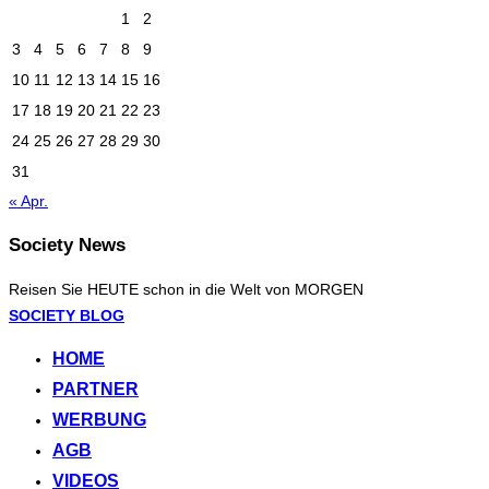
1
2
3
4
5
6
7
8
9
10
11
12
13
14
15
16
17
18
19
20
21
22
23
24
25
26
27
28
29
30
31
« Apr.
Society News
Reisen Sie HEUTE schon in die Welt von MORGEN
Zum
SOCIETY BLOG
Inhalt
HOME
springen
PARTNER
WERBUNG
AGB
VIDEOS