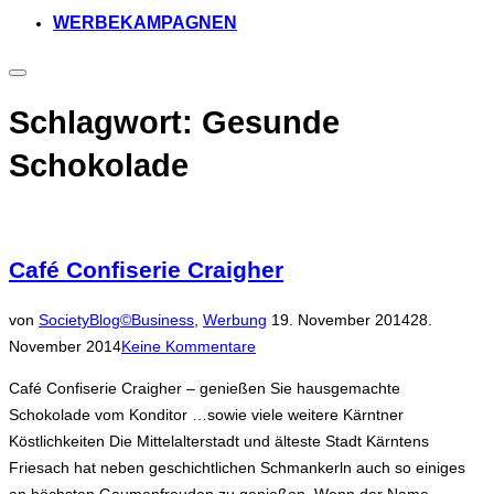
WERBEKAMPAGNEN
Seitenleiste
&
Navigation
Schlagwort:
Gesunde
umschalten
Schokolade
Café Confiserie Craigher
Veröffentlicht
von
SocietyBlog©
Business
,
Werbung
19. November 2014
28.
am
November 2014
Keine Kommentare
Café Confiserie Craigher – genießen Sie hausgemachte
Schokolade vom Konditor …sowie viele weitere Kärntner
Köstlichkeiten Die Mittelalterstadt und älteste Stadt Kärntens
Friesach hat neben geschichtlichen Schmankerln auch so einiges