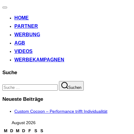
Navigation
umschalten
HOME
PARTNER
WERBUNG
AGB
VIDEOS
WERBEKAMPAGNEN
Suche
Suchen
Suchen
nach:
Neueste Beiträge
Custom Cocoon – Performance trifft Individualität
August 2026
M
D
M
D
F
S
S