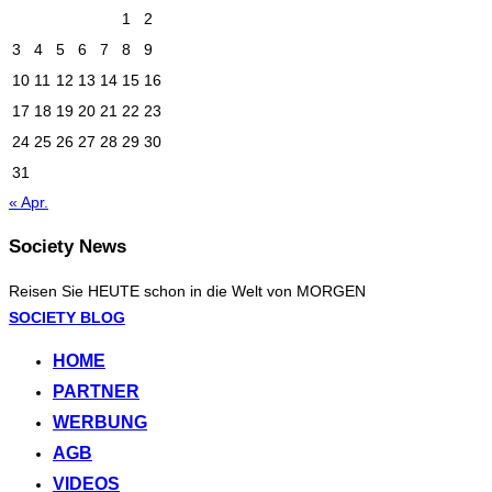
1
2
3
4
5
6
7
8
9
10
11
12
13
14
15
16
17
18
19
20
21
22
23
24
25
26
27
28
29
30
31
« Apr.
Society News
Reisen Sie HEUTE schon in die Welt von MORGEN
Zum
SOCIETY BLOG
Inhalt
HOME
springen
PARTNER
WERBUNG
AGB
VIDEOS