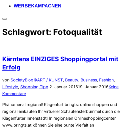
WERBEKAMPAGNEN
Seitenleiste
&
Schlagwort:
Fotoqualität
Navigation
umschalten
Kärntens EINZIGES Shoppingportal mit
Erfolg
von
SocietyBlog©
ART / KUNST
,
Beauty
,
Business
,
Fashion
,
Veröffentlicht
Lifestyle
,
Shopping Tipp
2. Januar 2016
19. Januar 2016
Keine
am
Kommentare
Phänomenal regional! Klagenfurt bringts: online shoppen und
regional einkaufen Ihr virtueller Schaufensterbummel durch die
Klagenfurter Innenstadt! In regionalen Onlineshoppingcenter
www.bringts.at können Sie eine bunte Vielfalt an