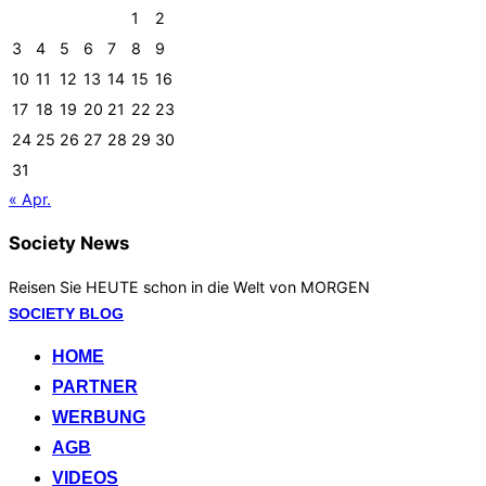
1
2
3
4
5
6
7
8
9
10
11
12
13
14
15
16
17
18
19
20
21
22
23
24
25
26
27
28
29
30
31
« Apr.
Society News
Reisen Sie HEUTE schon in die Welt von MORGEN
Zum
SOCIETY BLOG
Inhalt
HOME
springen
PARTNER
WERBUNG
AGB
VIDEOS