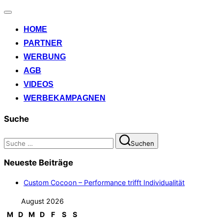
Navigation
umschalten
HOME
PARTNER
WERBUNG
AGB
VIDEOS
WERBEKAMPAGNEN
Suche
Suchen
Suchen
nach:
Neueste Beiträge
Custom Cocoon – Performance trifft Individualität
August 2026
M
D
M
D
F
S
S