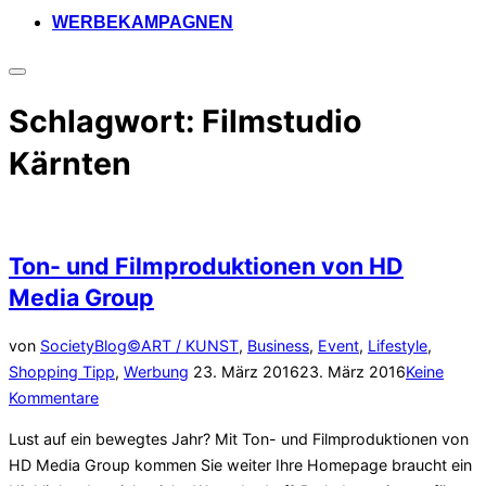
WERBEKAMPAGNEN
Seitenleiste
&
Schlagwort:
Filmstudio
Navigation
umschalten
Kärnten
Ton- und Filmproduktionen von HD
Media Group
von
SocietyBlog©
ART / KUNST
,
Business
,
Event
,
Lifestyle
,
Veröffentlicht
Shopping Tipp
,
Werbung
23. März 2016
23. März 2016
Keine
am
Kommentare
Lust auf ein bewegtes Jahr? Mit Ton- und Filmproduktionen von
HD Media Group kommen Sie weiter Ihre Homepage braucht ein