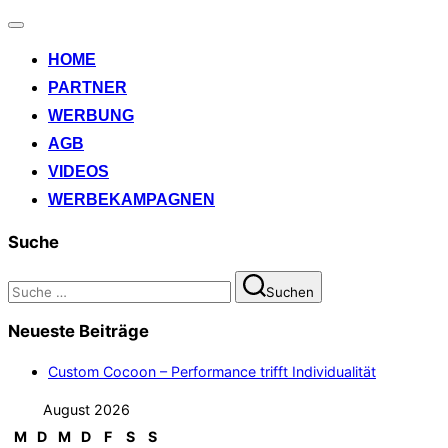
Navigation
umschalten
HOME
PARTNER
WERBUNG
AGB
VIDEOS
WERBEKAMPAGNEN
Suche
Suchen
Suchen
nach:
Neueste Beiträge
Custom Cocoon – Performance trifft Individualität
August 2026
M
D
M
D
F
S
S