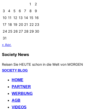
1
2
3
4
5
6
7
8
9
10
11
12
13
14
15
16
17
18
19
20
21
22
23
24
25
26
27
28
29
30
31
« Apr.
Society News
Reisen Sie HEUTE schon in die Welt von MORGEN
Zum
SOCIETY BLOG
Inhalt
HOME
springen
PARTNER
WERBUNG
AGB
VIDEOS