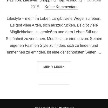
Fashion
,
Lifestyle
,
Shopping Tipp
,
Werbung
26. April
am
2015
Keine Kommentare
Lifestyle – mehr im Leben Es gibt viele Wege, zu leben.
Es gibt viele Arten, sich auszudrücken. Es gibt viele
Möglichkeiten, zu genießen und dem Leben Stil und
Schönheit zu verleihen. Mode ist nur eine davon. Seinen
eigenen Fashion Style zu finden, sich zu finden und
immer neu zu erfinden, ist eine der schönsten Seiten …
ÜBER „JELLA WOJACEK LIFESTYL
MEHR
LESEN