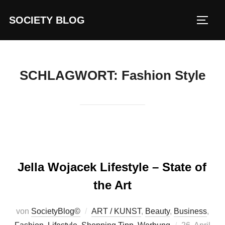
Zum
SOCIETY BLOG
Inhalt
SEIT
springen
SCHLAGWORT:
Fashion Style
Jella Wojacek Lifestyle – State of
the Art
von
SocietyBlog©
ART / KUNST
,
Beauty
,
Business
,
Veröffentlich