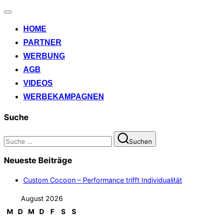
Navigation
umschalten
HOME
PARTNER
WERBUNG
AGB
VIDEOS
WERBEKAMPAGNEN
Suche
Suchen
Suchen
nach:
Neueste Beiträge
Custom Cocoon – Performance trifft Individualität
August 2026
M
D
M
D
F
S
S