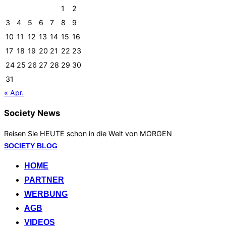
1
2
3
4
5
6
7
8
9
10
11
12
13
14
15
16
17
18
19
20
21
22
23
24
25
26
27
28
29
30
31
« Apr.
Society News
Reisen Sie HEUTE schon in die Welt von MORGEN
Zum
SOCIETY BLOG
Inhalt
HOME
springen
PARTNER
WERBUNG
AGB
VIDEOS