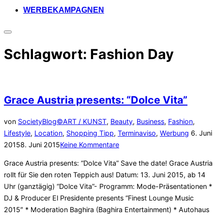
WERBEKAMPAGNEN
Seitenleiste
&
Schlagwort:
Fashion Day
Navigation
umschalten
Grace Austria presents: “Dolce Vita”
von
SocietyBlog©
ART / KUNST
,
Beauty
,
Business
,
Fashion
,
Veröffent
Lifestyle
,
Location
,
Shopping Tipp
,
Terminaviso
,
Werbung
6. Juni
am
2015
8. Juni 2015
Keine Kommentare
Grace Austria presents: “Dolce Vita” Save the date! Grace Austria
rollt für Sie den roten Teppich aus! Datum: 13. Juni 2015, ab 14
Uhr (ganztägig) “Dolce Vita”- Programm: Mode-Präsentationen *
DJ & Producer El Presidente presents “Finest Lounge Music
2015″ * Moderation Baghira (Baghira Entertainment) * Autohaus