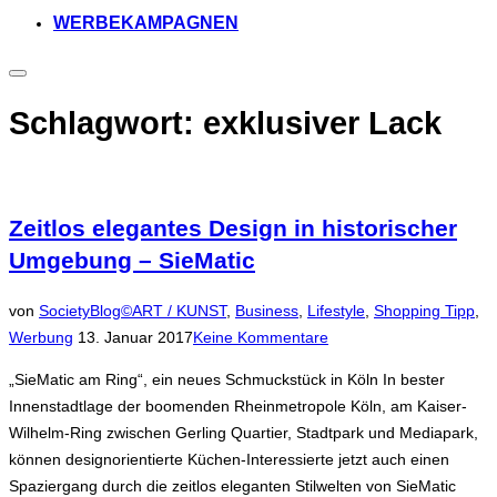
WERBEKAMPAGNEN
Seitenleiste
&
Navigation
Schlagwort:
exklusiver Lack
umschalten
Zeitlos elegantes Design in historischer
Umgebung – SieMatic
von
SocietyBlog©
ART / KUNST
,
Business
,
Lifestyle
,
Shopping Tipp
,
Veröffentlicht
Werbung
13. Januar 2017
Keine Kommentare
am
„SieMatic am Ring“, ein neues Schmuckstück in Köln In bester
Innenstadtlage der boomenden Rheinmetropole Köln, am Kaiser-
Wilhelm-Ring zwischen Gerling Quartier, Stadtpark und Mediapark,
können designorientierte Küchen-Interessierte jetzt auch einen
Spaziergang durch die zeitlos eleganten Stilwelten von SieMatic