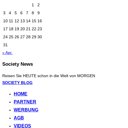
1
2
3
4
5
6
7
8
9
10
11
12
13
14
15
16
17
18
19
20
21
22
23
24
25
26
27
28
29
30
31
« Apr.
Society News
Reisen Sie HEUTE schon in die Welt von MORGEN
Zum
SOCIETY BLOG
Inhalt
HOME
springen
PARTNER
WERBUNG
AGB
VIDEOS