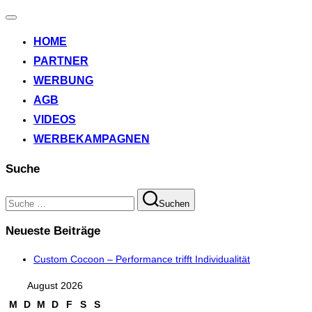
Navigation
umschalten
HOME
PARTNER
WERBUNG
AGB
VIDEOS
WERBEKAMPAGNEN
Suche
Suchen
Suchen
nach:
Neueste Beiträge
Custom Cocoon – Performance trifft Individualität
August 2026
M
D
M
D
F
S
S