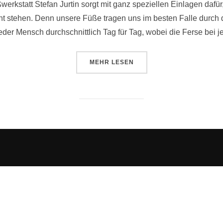
werkstatt Stefan Jurtin sorgt mit ganz speziellen Einlagen dafü
 stehen. Denn unsere Füße tragen uns im besten Falle durch d
jeder Mensch durchschnittlich Tag für Tag, wobei die Ferse bei 
ÜBER „KLEINE SCHRITTE – GRO
MEHR
LESEN