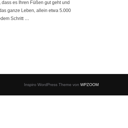
r, dass es Ihren Füßen gut geht und
as ganze Leben, allein etwa 5.000
jedem Schritt …
SSE WIRKUNG“
Inspiro WordPress Theme von
WPZOOM