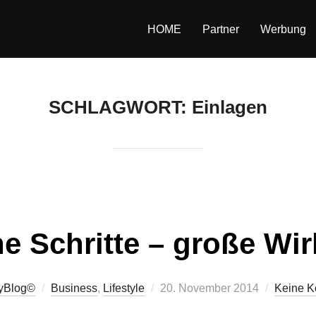
HOME
Partner
Werbung
SCHLAGWORT:
Einlagen
ne Schritte – große Wi
Veröffentlicht
tyBlog©
Business
,
Lifestyle
20. November 2014
Keine 
am