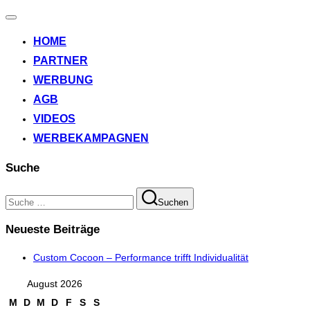
Navigation
umschalten
HOME
PARTNER
WERBUNG
AGB
VIDEOS
WERBEKAMPAGNEN
Suche
Suchen
Suchen
nach:
Neueste Beiträge
Custom Cocoon – Performance trifft Individualität
August 2026
M
D
M
D
F
S
S