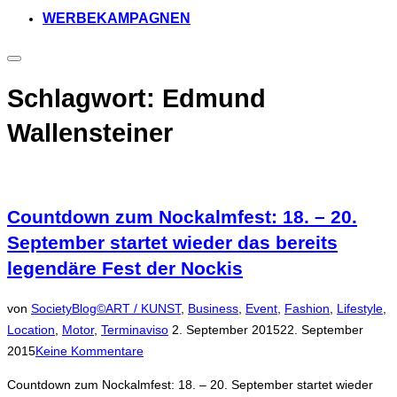
WERBEKAMPAGNEN
Seitenleiste
&
Navigation
Schlagwort:
Edmund
umschalten
Wallensteiner
Countdown zum Nockalmfest: 18. – 20.
September startet wieder das bereits
legendäre Fest der Nockis
von
SocietyBlog©
ART / KUNST
,
Business
,
Event
,
Fashion
,
Lifestyle
,
Veröffentlicht
Location
,
Motor
,
Terminaviso
2. September 2015
22. September
am
2015
Keine Kommentare
Countdown zum Nockalmfest: 18. – 20. September startet wieder