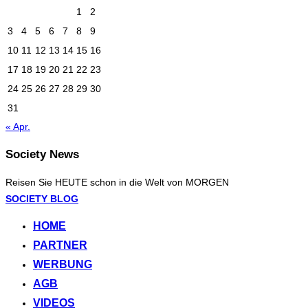
1
2
3
4
5
6
7
8
9
10
11
12
13
14
15
16
17
18
19
20
21
22
23
24
25
26
27
28
29
30
31
« Apr.
Society News
Reisen Sie HEUTE schon in die Welt von MORGEN
Zum
SOCIETY BLOG
Inhalt
HOME
springen
PARTNER
WERBUNG
AGB
VIDEOS