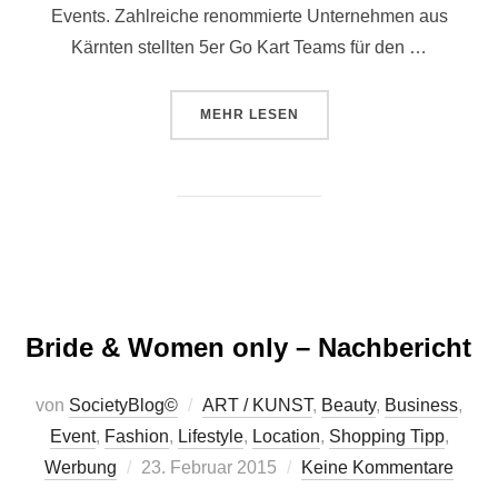
Events. Zahlreiche renommierte Unternehmen aus
Kärnten stellten 5er Go Kart Teams für den …
ÜBER „GO KART CHARITY CUP 2
MEHR
LESEN
Bride & Women only – Nachbericht
von
SocietyBlog©
ART / KUNST
,
Beauty
,
Business
,
Event
,
Fashion
,
Lifestyle
,
Location
,
Shopping Tipp
,
Veröffentlicht
Werbung
23. Februar 2015
Keine Kommentare
am