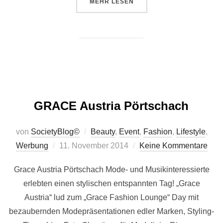
ÜBER „GRACE – CHRISTMAS FEE
MEHR
LESEN
GRACE Austria Pörtschach
von
SocietyBlog©
Beauty
,
Event
,
Fashion
,
Lifestyle
,
Veröffentlicht
Werbung
11. November 2014
Keine Kommentare
am
Grace Austria Pörtschach Mode- und Musikinteressierte
erlebten einen stylischen entspannten Tag! „Grace
Austria“ lud zum „Grace Fashion Lounge“ Day mit
bezaubernden Modepräsentationen edler Marken, Styling-