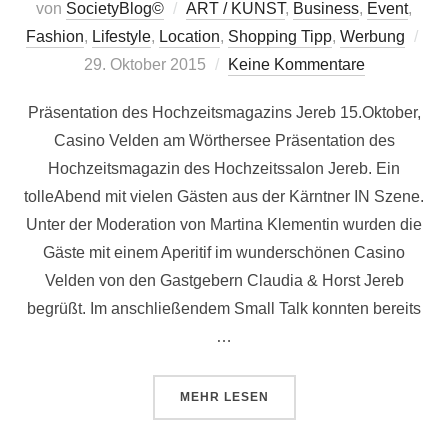
von
SocietyBlog©
ART / KUNST
,
Business
,
Event
,
Verö
Fashion
,
Lifestyle
,
Location
,
Shopping Tipp
,
Werbung
am
29. Oktober 2015
Keine Kommentare
Präsentation des Hochzeitsmagazins Jereb 15.Oktober,
Casino Velden am Wörthersee Präsentation des
Hochzeitsmagazin des Hochzeitssalon Jereb. Ein
tolleAbend mit vielen Gästen aus der Kärntner IN Szene.
Unter der Moderation von Martina Klementin wurden die
Gäste mit einem Aperitif im wunderschönen Casino
Velden von den Gastgebern Claudia & Horst Jereb
begrüßt. Im anschließendem Small Talk konnten bereits
…
ÜBER „PRÄSENTATION DES HOC
MEHR
LESEN