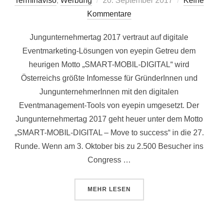
Terminaviso
,
Werbung
20. September 2017
Keine
am
Kommentare
Jungunternehmertag 2017 vertraut auf digitale
Eventmarketing-Lösungen von eyepin Getreu dem
heurigen Motto „SMART-MOBIL-DIGITAL“ wird
Österreichs größte Infomesse für GründerInnen und
JungunternehmerInnen mit den digitalen
Eventmanagement-Tools von eyepin umgesetzt. Der
Jungunternehmertag 2017 geht heuer unter dem Motto
„SMART-MOBIL-DIGITAL – Move to success“ in die 27.
Runde. Wenn am 3. Oktober bis zu 2.500 Besucher ins
Congress …
ÜBER „JUNGUNTERNEHMERTAG 
MEHR
LESEN