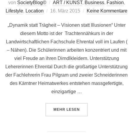
von
SocietyBlog©
ART / KUNST
,
Business
,
Fashion
,
Veröffentlicht
Lifestyle
,
Location
16. März 2015
Keine Kommentare
am
„Dynamik statt Trägheit – Visionen statt Illusionen“ Unter
diesem Motto ist der Trachtennähkurs in der
Landwirtschaftlichen Fachschule Ehrental voll im Laufen (
– Nähen). Die Schülerinnen arbeiten konzentriert und mit
viel Freude an ihren Dirndlkleidern. Unterstützung
Lehererinnen Ehrental Durch die großartige Unterstützung
der Fachlehrerin Frau Pilgram und zweier Schneiderinnen
des Kärntner Heimatwerkes entstehen massgefertigte,
einzigartige …
ÜBER „„DYNAMIK STATT TRÄGHEI
MEHR
LESEN