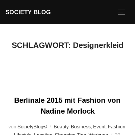
Zum
SOCIETY BLOG
Inhalt
SEIT
springen
SCHLAGWORT:
Designerkleid
Berlinale 2015 mit Fashion von
Nadine Morlock
von
SocietyBlog©
Beauty
,
Business
,
Event
,
Fashion
,
Veröffentl