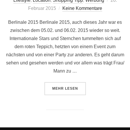
Lifestyle
,
Location
,
Shopping Tipp
,
Werbung
20.
am
Februar 2015
Keine Kommentare
Berlinale 2015 Berlinale 2015, auch dieses Jahr war es
zwischen dem 05.02. und 06.02. 2015 wieder so weit.
Internationale Stars und Sternchen tummelten sich auf
dem roten Teppich, hetzten von einem Event zum
nächsten und von einer Party zur anderen. Es geht darum
sehen und gesehen werden und vor allem was trägt Frau/
Mann zu …
ÜBER „BERLINALE 2015 MIT FA
MEHR
LESEN