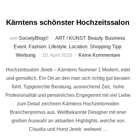
Kärntens schönster Hochzeitssalon
von
SocietyBlog©
ART / KUNST
,
Beauty
,
Business
,
Event
,
Fashion
,
Lifestyle
,
Location
,
Shopping Tipp
,
Veröffentlicht
Werbung
10. April 2016
Keine Kommentare
am
Hochzeitssalon Jereb – Kärntens Nummer 1 Modern, edel
und gemütlich. Ein Ort an den man sich richtig gut beraten
fühlt. Typgerechte Beratung, ausreichend Zeit, hohe
Profesionalität und persönliches Engegemnt mit viel Liebe
zum Detail zeichnen Kärntens Hochzeitsmoden
Branchenprimus aus. Weltbekannte Designer mit ener
großen Auswahl an aktuellen Highlights, welche von
Claudia und Horst Jereb weltweit …