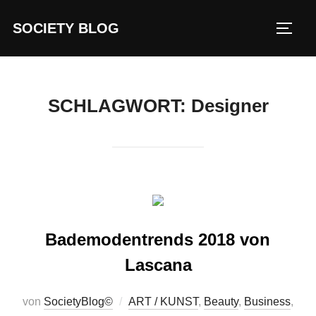
Zum
SOCIETY BLOG
Inhalt
SEIT
springen
SCHLAGWORT:
Designer
Bademodentrends 2018 von
Lascana
von
SocietyBlog©
ART / KUNST
,
Beauty
,
Business
,