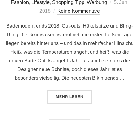
Veröffentlic
Fashion
,
Lifestyle
,
Shopping Tipp
,
Werbung
5. Juni
am
2018
Keine Kommentare
Bademodentrends 2018: Cut-outs, Häkelspitze und Bling-
Bling Die Bikinisaison ist eröffnet, die ersten heißen Tage
liegen bereits hinter uns – und das in mehrfacher Hinsicht.
Heiß, was die Temperaturen angeht und heiß, was die
neuen Bade-Outfits angeht. Jahr für Jahr liefern uns die
Designer neue Schnitte, doch dieses Jahr ist es
besonders vielseitig. Die neuesten Bikinitrends …
ÜBER „BADEMODENTRENDS 201
MEHR
LESEN