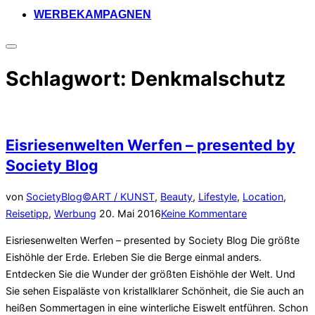
WERBEKAMPAGNEN
Seitenleiste
&
Schlagwort:
Denkmalschutz
Navigation
umschalten
Eisriesenwelten Werfen – presented by
Society Blog
von
SocietyBlog©
ART / KUNST
,
Beauty
,
Lifestyle
,
Location
,
Veröffentlicht
Reisetipp
,
Werbung
20. Mai 2016
Keine Kommentare
am
Eisriesenwelten Werfen – presented by Society Blog Die größte
Eishöhle der Erde. Erleben Sie die Berge einmal anders.
Entdecken Sie die Wunder der größten Eishöhle der Welt. Und
Sie sehen Eispaläste von kristallklarer Schönheit, die Sie auch an
heißen Sommertagen in eine winterliche Eiswelt entführen. Schon