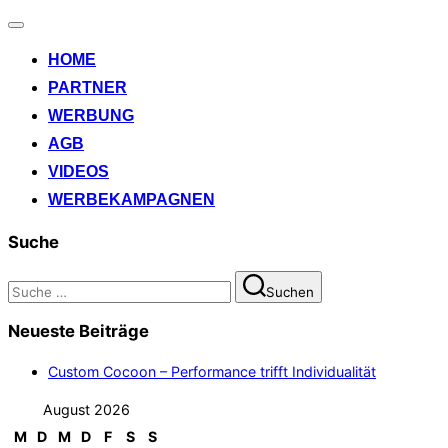
Navigation
umschalten
HOME
PARTNER
WERBUNG
AGB
VIDEOS
WERBEKAMPAGNEN
Suche
Suchen
Suchen
nach:
Neueste Beiträge
Custom Cocoon – Performance trifft Individualität
August 2026
M
D
M
D
F
S
S