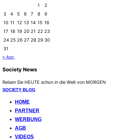
1
2
3
4
5
6
7
8
9
10
11
12
13
14
15
16
17
18
19
20
21
22
23
24
25
26
27
28
29
30
31
« Apr.
Society News
Reisen Sie HEUTE schon in die Welt von MORGEN
Zum
SOCIETY BLOG
Inhalt
HOME
springen
PARTNER
WERBUNG
AGB
VIDEOS