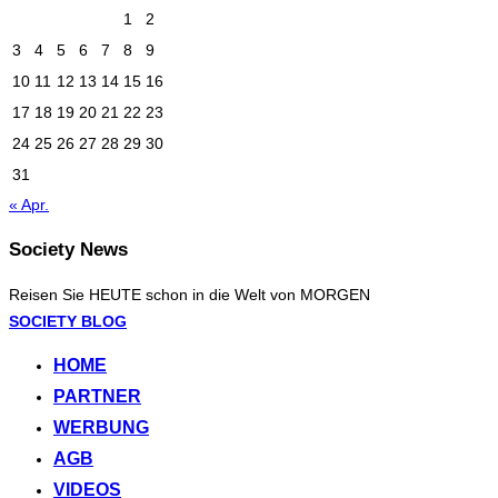
1
2
3
4
5
6
7
8
9
10
11
12
13
14
15
16
17
18
19
20
21
22
23
24
25
26
27
28
29
30
31
« Apr.
Society News
Reisen Sie HEUTE schon in die Welt von MORGEN
Zum
SOCIETY BLOG
Inhalt
HOME
springen
PARTNER
WERBUNG
AGB
VIDEOS