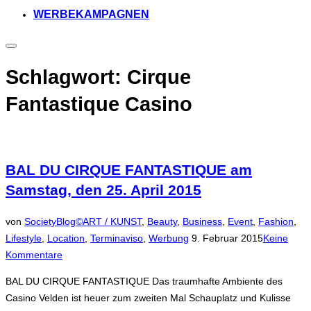
WERBEKAMPAGNEN
Seitenleiste
&
Navigation
Schlagwort:
Cirque
umschalten
Fantastique Casino
BAL DU CIRQUE FANTASTIQUE am
Samstag, den 25. April 2015
von
SocietyBlog©
ART / KUNST
,
Beauty
,
Business
,
Event
,
Fashion
,
Veröffentlicht
Lifestyle
,
Location
,
Terminaviso
,
Werbung
9. Februar 2015
Keine
am
Kommentare
BAL DU CIRQUE FANTASTIQUE Das traumhafte Ambiente des
Casino Velden ist heuer zum zweiten Mal Schauplatz und Kulisse