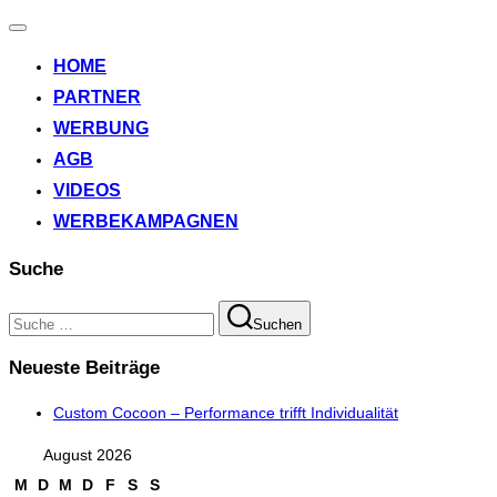
Navigation
umschalten
HOME
PARTNER
WERBUNG
AGB
VIDEOS
WERBEKAMPAGNEN
Suche
Suchen
Suchen
nach:
Neueste Beiträge
Custom Cocoon – Performance trifft Individualität
August 2026
M
D
M
D
F
S
S