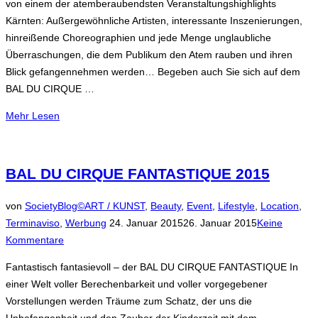
von einem der atemberaubendsten Veranstaltungshighlights
Kärnten: Außergewöhnliche Artisten, interessante Inszenierungen,
hinreißende Choreographien und jede Menge unglaubliche
Überraschungen, die dem Publikum den Atem rauben und ihren
Blick gefangennehmen werden… Begeben auch Sie sich auf dem
BAL DU CIRQUE …
über
Mehr
Lesen
„BAL
DU
CIRQUE
BAL DU CIRQUE FANTASTIQUE 2015
FANTASTIQUE
am
von
SocietyBlog©
ART / KUNST
,
Beauty
,
Event
,
Lifestyle
,
Location
,
Samstag,
Veröffentlicht
Terminaviso
,
Werbung
24. Januar 2015
26. Januar 2015
Keine
den
am
Kommentare
25.
Fantastisch fantasievoll – der BAL DU CIRQUE FANTASTIQUE In
April
einer Welt voller Berechenbarkeit und voller vorgegebener
2015“
Vorstellungen werden Träume zum Schatz, der uns die