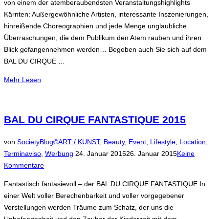
von einem der atemberaubendsten Veranstaltungshighlights
Kärnten: Außergewöhnliche Artisten, interessante Inszenierungen,
hinreißende Choreographien und jede Menge unglaubliche
Überraschungen, die dem Publikum den Atem rauben und ihren
Blick gefangennehmen werden… Begeben auch Sie sich auf dem
BAL DU CIRQUE …
über
Mehr
Lesen
„BAL
DU
CIRQUE
BAL DU CIRQUE FANTASTIQUE 2015
FANTASTIQUE
am
von
SocietyBlog©
ART / KUNST
,
Beauty
,
Event
,
Lifestyle
,
Location
,
Samstag,
Veröffentlicht
Terminaviso
,
Werbung
24. Januar 2015
26. Januar 2015
Keine
den
am
Kommentare
25.
Fantastisch fantasievoll – der BAL DU CIRQUE FANTASTIQUE In
April
einer Welt voller Berechenbarkeit und voller vorgegebener
2015“
Vorstellungen werden Träume zum Schatz, der uns die