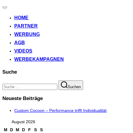
Navigation
umschalten
HOME
PARTNER
WERBUNG
AGB
VIDEOS
WERBEKAMPAGNEN
Suche
Suchen
Suchen
nach:
Neueste Beiträge
Custom Cocoon – Performance trifft Individualität
August 2026
M
D
M
D
F
S
S