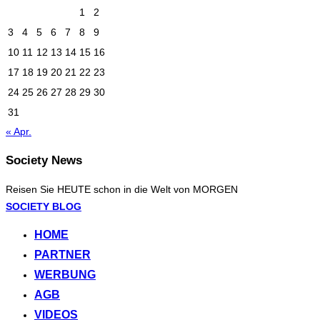
1
2
3
4
5
6
7
8
9
10
11
12
13
14
15
16
17
18
19
20
21
22
23
24
25
26
27
28
29
30
31
« Apr.
Society News
Reisen Sie HEUTE schon in die Welt von MORGEN
Zum
SOCIETY BLOG
Inhalt
HOME
springen
PARTNER
WERBUNG
AGB
VIDEOS