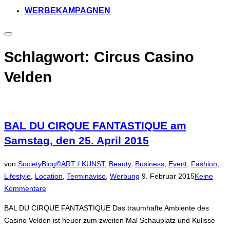
WERBEKAMPAGNEN
Seitenleiste
&
Navigation
Schlagwort:
Circus Casino
umschalten
Velden
BAL DU CIRQUE FANTASTIQUE am
Samstag, den 25. April 2015
von
SocietyBlog©
ART / KUNST
,
Beauty
,
Business
,
Event
,
Fashion
,
Veröffentlicht
Lifestyle
,
Location
,
Terminaviso
,
Werbung
9. Februar 2015
Keine
am
Kommentare
BAL DU CIRQUE FANTASTIQUE Das traumhafte Ambiente des
Casino Velden ist heuer zum zweiten Mal Schauplatz und Kulisse