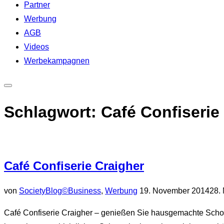
Partner
Werbung
AGB
Videos
Werbekampagnen
Seitenleiste
&
Schlagwort:
Café Confiserie
Navigation
umschalten
Café Confiserie Craigher
Veröffentlicht
von
SocietyBlog©
Business
,
Werbung
19. November 2014
28.
am
Café Confiserie Craigher – genießen Sie hausgemachte Schokol