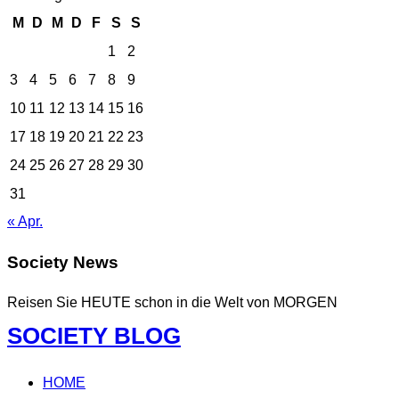
M
D
M
D
F
S
S
1
2
3
4
5
6
7
8
9
10
11
12
13
14
15
16
17
18
19
20
21
22
23
24
25
26
27
28
29
30
31
« Apr.
Society News
Reisen Sie HEUTE schon in die Welt von MORGEN
Zum
SOCIETY BLOG
Inhalt
springen
HOME