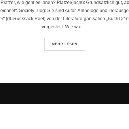
tzer, wie geht es Ihnen? Platzer(lacht): Grundsätzlich gut, ab
chnet“. Society Blog: Sie sind Autor, Anthologe und Herausge
“ (dt. Rucksack Poet) von der Literaturorganisation „Buch13“ 
vorgestellt. Wie war …
ÜBER „POETRY SLAM – BUCHPRÄ
MEHR
LESEN