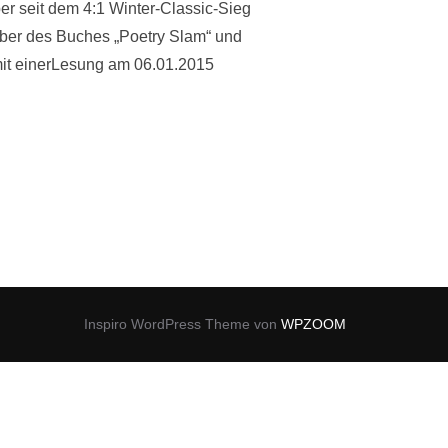
er seit dem 4:1 Winter-Classic-Sieg
ber des Buches „Poetry Slam“ und
mit einerLesung am 06.01.2015
SENTATION IN VILLACH“
Inspiro WordPress Theme von
WPZOOM