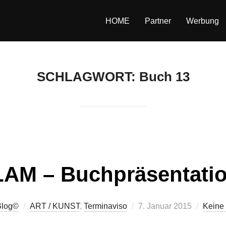
HOME
Partner
Werbung
SCHLAGWORT:
Buch 13
M – Buchpräsentation
Veröffentlicht
Blog©
ART / KUNST
,
Terminaviso
7. Januar 2015
Keine
am