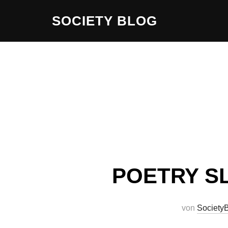
Zum
SOCIETY BLOG
Inhalt
springen
POETRY SLA
von
Society