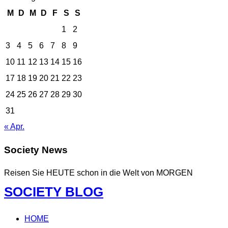
M
D
M
D
F
S
S
1
2
3
4
5
6
7
8
9
10
11
12
13
14
15
16
17
18
19
20
21
22
23
24
25
26
27
28
29
30
31
« Apr.
Society News
Reisen Sie HEUTE schon in die Welt von MORGEN
Zum
SOCIETY BLOG
Inhalt
springen
HOME