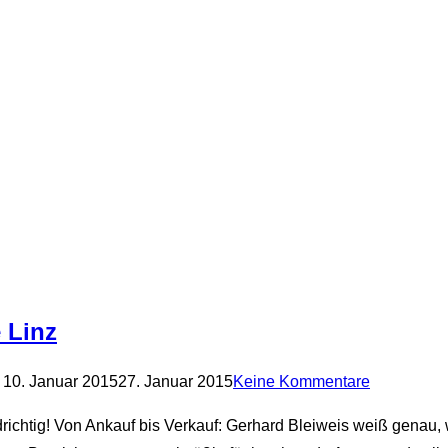
 Linz
Veröffentlicht
10. Januar 2015
27. Januar 2015
Keine Kommentare
am
drichtig! Von Ankauf bis Verkauf: Gerhard Bleiweis weiß gena