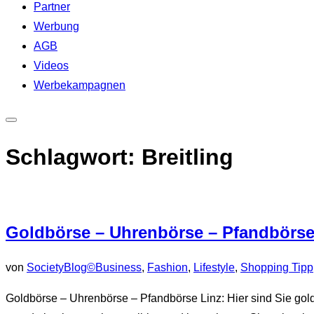
Partner
Werbung
AGB
Videos
Werbekampagnen
Seitenleiste
&
Schlagwort:
Breitling
Navigation
umschalten
Goldbörse – Uhrenbörse – Pfandbörse
von
SocietyBlog©
Business
,
Fashion
,
Lifestyle
,
Shopping Tipp
Goldbörse – Uhrenbörse – Pfandbörse Linz: Hier sind Sie gol