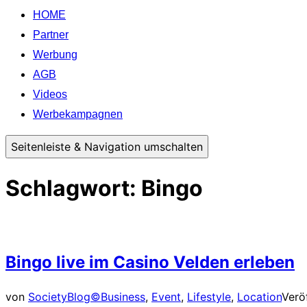
HOME
Partner
Werbung
AGB
Videos
Werbekampagnen
Seitenleiste & Navigation umschalten
Schlagwort:
Bingo
Bingo live im Casino Velden erleben
von
SocietyBlog©
Business
,
Event
,
Lifestyle
,
Location
Verö