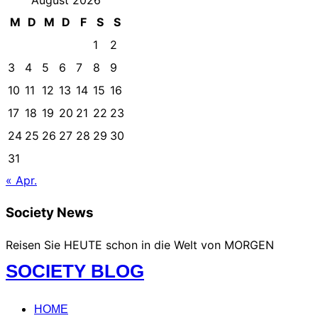
M
D
M
D
F
S
S
1
2
3
4
5
6
7
8
9
10
11
12
13
14
15
16
17
18
19
20
21
22
23
24
25
26
27
28
29
30
31
« Apr.
Society News
Reisen Sie HEUTE schon in die Welt von MORGEN
Zum
SOCIETY BLOG
Inhalt
springen
HOME