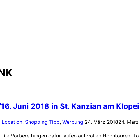
NK
/16. Juni 2018 in St. Kanzian am Klope
Veröffentlicht
,
Location
,
Shopping Tipp
,
Werbung
24. März 2018
24. März
am
See. Die Vorbereitungen dafür laufen auf vollen Hochtour