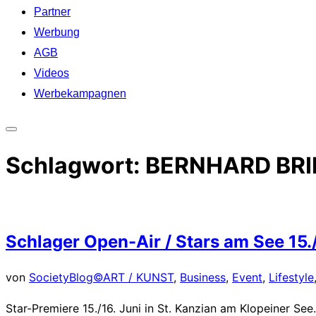
Partner
Werbung
AGB
Videos
Werbekampagnen
Seitenleiste
&
Schlagwort:
BERNHARD BRI
Navigation
umschalten
Schlager Open-Air / Stars am See 15.
von
SocietyBlog©
ART / KUNST
,
Business
,
Event
,
Lifestyle
Star-Premiere 15./16. Juni in St. Kanzian am Klopeiner 